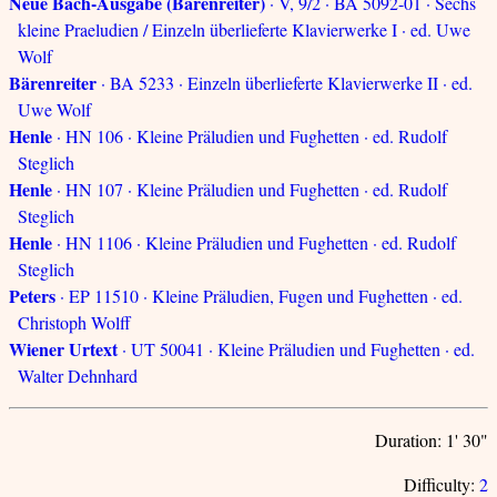
Neue Bach-Ausgabe (Bärenreiter)
· V, 9/2 · BA 5092-01 · Sechs
kleine Praeludien / Einzeln überlieferte Klavierwerke I · ed. Uwe
Wolf
Bärenreiter
· BA 5233 · Einzeln überlieferte Klavierwerke II · ed.
Uwe Wolf
Henle
· HN 106 · Kleine Präludien und Fughetten · ed. Rudolf
Steglich
Henle
· HN 107 · Kleine Präludien und Fughetten · ed. Rudolf
Steglich
Henle
· HN 1106 · Kleine Präludien und Fughetten · ed. Rudolf
Steglich
Peters
· EP 11510 · Kleine Präludien, Fugen und Fughetten · ed.
Christoph Wolff
Wiener Urtext
· UT 50041 · Kleine Präludien und Fughetten · ed.
Walter Dehnhard
Duration: 1' 30"
Difficulty:
2