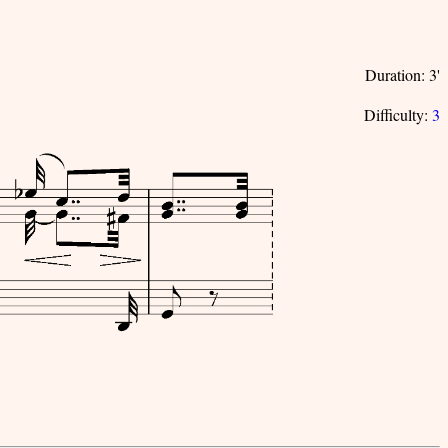
Duration: 3'
Difficulty:
3